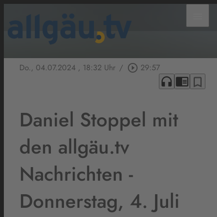
menu
Do., 04.07.2024
, 18:32 Uhr
/
play_circle_outline
29:57
headphones
chrome_reader_mode
bookmark_border
Daniel Stoppel mit
den allgäu.tv
Nachrichten -
Donnerstag, 4. Juli