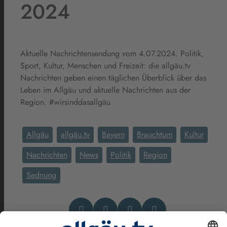
2024
Aktuelle Nachrichtensendung vom 4.07.2024. Politik,
Sport, Kultur, Menschen und Freizeit: die allgäu.tv
Nachrichten geben einen täglichen Überblick über das
Leben im Allgäu und aktuelle Nachrichten aus der
Region. #wirsinddasallgäu
Allgäu
allgäu.tv
Bayern
Brauchtum
Kultur
Nachrichten
News
Politik
Region
Sednung