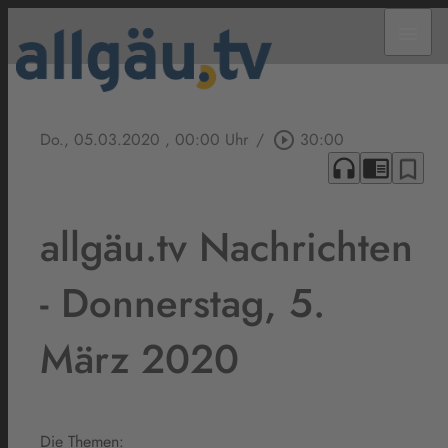
menu
Do., 05.03.2020
, 00:00 Uhr
/
play_circle_outline
30:00
headphones
chrome_reader_mode
bookmark_border
allgäu.tv Nachrichten
- Donnerstag, 5.
März 2020
Die Themen: