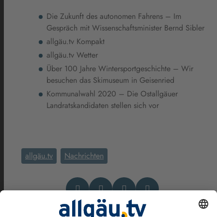
Die Zukunft des autonomen Fahrens – Im
Gespräch mit Wissenschaftsminister Bernd Sibler
allgäu.tv Kompakt
allgäu.tv Wetter
Über 100 Jahre Wintersportgeschichte – Wir
besuchen das Skimuseum in Geisenried
Kommunalwahl 2020 – Die Ostallgäuer
Landratskandidaten stellen sich vor
allgäu.tv
Nachrichten