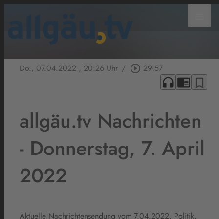
menu
Do., 07.04.2022
, 20:26 Uhr
/
play_circle_outline
29:57
headphones
chrome_reader_mode
bookmark_border
allgäu.tv Nachrichten
- Donnerstag, 7. April
2022
Aktuelle Nachrichtensendung vom 7.04.2022. Politik,