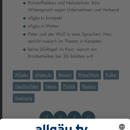
Rohstoffabbau und Naturschutz: Kein
Widerspruch sagen Unternehmen und Verband
allgäu.tv kompakt
allgäu.tv Wetter
Peter und der Wolf in zwei Sprachen: Man
spricht russisch im Theater in Kempten
keine 2G-Regel im Kino: warum ein
Kinobetreiber bei 3G bleiben will
Allgäu
allgäu.tv
Bayern
Brauchtum
Kultur
Nachrichten
News
Politik
Region
Sednung