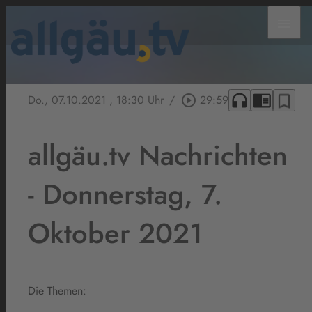
menu
headphones
chrome_reader_mode
bookmark_border
Do., 07.10.2021
, 18:30 Uhr
/
play_circle_outline
29:59
allgäu.tv Nachrichten
- Donnerstag, 7.
Oktober 2021
Die Themen: