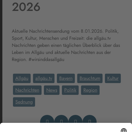
2026
Aktuelle Nachrichtensendung vom 8.01.2026. Politik,
Sport, Kultur, Menschen und Freizeit: die allgäu.tv
Nachrichten geben einen täglichen Überblick über das
Leben im Allgäu und aktuelle Nachrichten aus der
Region. #wirsinddasallgäu
Allgäu
allgäu.tv
Bayern
Brauchtum
Kultur
Nachrichten
News
Politik
Region
Sednung