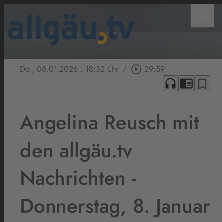
menu
Do., 08.01.2026
, 18:32 Uhr
/
play_circle_outline
29:59
headphones
chrome_reader_mode
bookmark_border
Angelina Reusch mit
den allgäu.tv
Nachrichten -
Donnerstag, 8. Januar