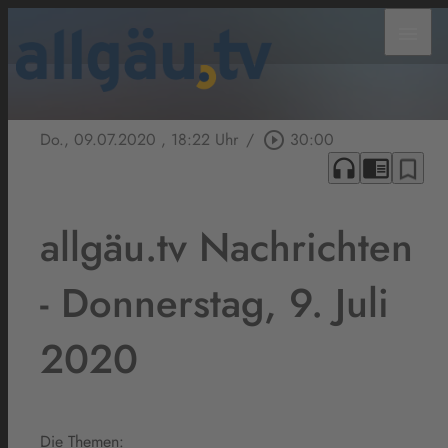
menu
Do., 09.07.2020
, 18:22 Uhr
/
play_circle_outline
30:00
headphones
chrome_reader_mode
bookmark_border
allgäu.tv Nachrichten
- Donnerstag, 9. Juli
2020
Die Themen: