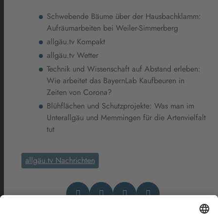
Schwebende Bäume über der Hausbachklamm:
Aufräumarbeiten bei Weiler-Simmerberg
allgäu.tv Kompakt
allgäu.tv Wetter
Technik und Wissenschaft auf Abstand erleben:
Wie arbeitet das BayernLab Kaufbeuren in
Zeiten von Corona?
Blühflächen und Schutzprojekte: Was man im
Unterallgäu und Memmingen für die Artenvielfalt
tut
allgäu.tv Nachrichten