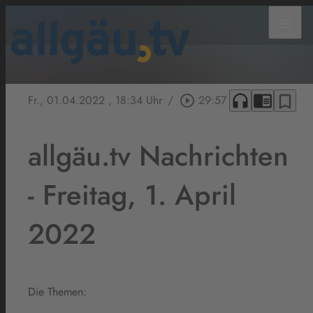
menu
headphones
chrome_reader_mode
bookmark_border
Fr., 01.04.2022
, 18:34 Uhr
/
play_circle_outline
29:57
allgäu.tv Nachrichten
- Freitag, 1. April
2022
Die Themen: