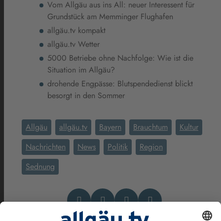
Vom Allgäu aus ins All: neuer Interessent für
Grundstück am Memminger Flughafen
allgäu.tv kompakt
allgäu.tv Wetter
5000 Betriebe ohne Nachfolge: Wie ist die
Situation im Allgäu?
drohende Engpässe: Blutspendedienst blickt
besorgt in den Sommer
Allgäu
allgäu.tv
Bayern
Brauchtum
Kultur
Nachrichten
News
Politik
Region
Sednung