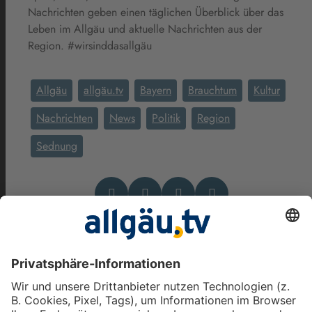
Nachrichten geben einen täglichen Überblick über das
Leben im Allgäu und aktuelle Nachrichten aus der
Region. #wirsinddasallgäu
Allgäu
allgäu.tv
Bayern
Brauchtum
Kultur
Nachrichten
News
Politik
Region
Sednung
Das könnte Dich auch
interessieren