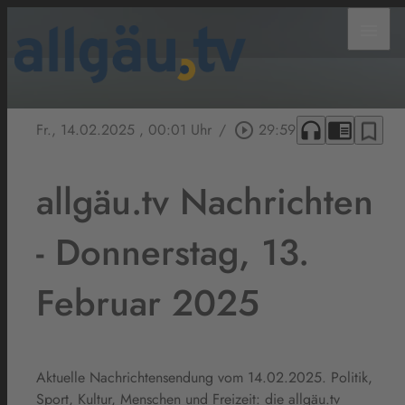
menu
headphones
chrome_reader_mode
bookmark_border
Fr., 14.02.2025
, 00:01 Uhr
/
play_circle_outline
29:59
allgäu.tv Nachrichten
- Donnerstag, 13.
Februar 2025
Aktuelle Nachrichtensendung vom 14.02.2025. Politik,
Sport, Kultur, Menschen und Freizeit: die allgäu.tv