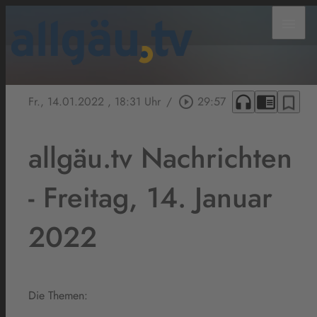
menu
headphones
chrome_reader_mode
bookmark_border
Fr., 14.01.2022
, 18:31 Uhr
/
play_circle_outline
29:57
allgäu.tv Nachrichten
- Freitag, 14. Januar
2022
Die Themen: