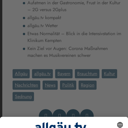
Aufatmen in der Gastronomie, Frust in der Kultur
– 2G versus 2Gplus
allgäu.tv kompakt
allgäu.tv Wetter
Etwas Normalität – Blick in die Intensivstation im
Klinikum Kempten
Kein Ziel vor Augen: Corona Maßnahmen
machen es Musikvereinen schwer
Allgäu
allgäu.tv
Bayern
Brauchtum
Kultur
Nachrichten
News
Politik
Region
Sednung