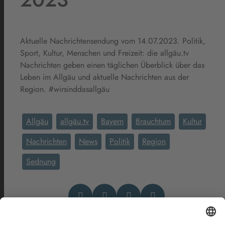
Aktuelle Nachrichtensendung vom 14.07.2023. Politik,
Sport, Kultur, Menschen und Freizeit: die allgäu.tv
Nachrichten geben einen täglichen Überblick über das
Leben im Allgäu und aktuelle Nachrichten aus der
Region. #wirsinddasallgäu
Allgäu
allgäu.tv
Bayern
Brauchtum
Kultur
Nachrichten
News
Politik
Region
Sednung