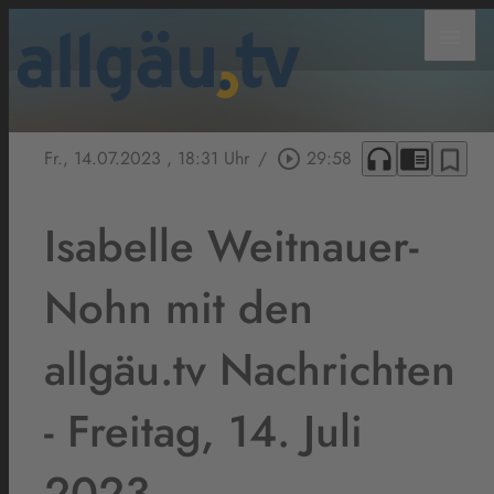
menu
headphones
chrome_reader_mode
bookmark_border
Fr., 14.07.2023
, 18:31 Uhr
/
play_circle_outline
29:58
Isabelle Weitnauer-
Nohn mit den
allgäu.tv Nachrichten
- Freitag, 14. Juli
2023