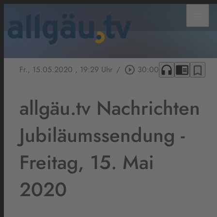
menu
headphones
chrome_reader_mode
bookmark_border
Fr., 15.05.2020
, 19:29 Uhr
/
play_circle_outline
30:00
allgäu.tv Nachrichten
Jubiläumssendung -
Freitag, 15. Mai
2020