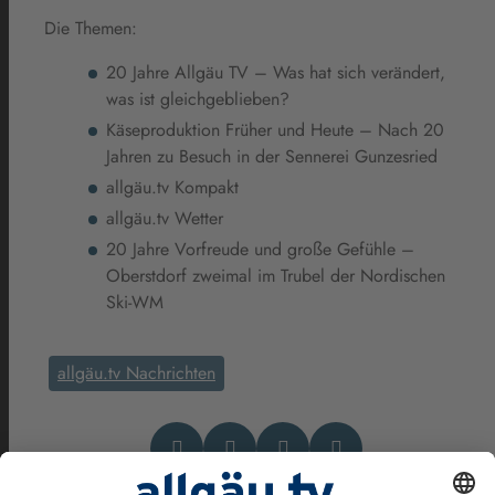
Die Themen:
20 Jahre Allgäu TV – Was hat sich verändert,
was ist gleichgeblieben?
Käseproduktion Früher und Heute – Nach 20
Jahren zu Besuch in der Sennerei Gunzesried
allgäu.tv Kompakt
allgäu.tv Wetter
20 Jahre Vorfreude und große Gefühle –
Oberstdorf zweimal im Trubel der Nordischen
Ski-WM
allgäu.tv Nachrichten