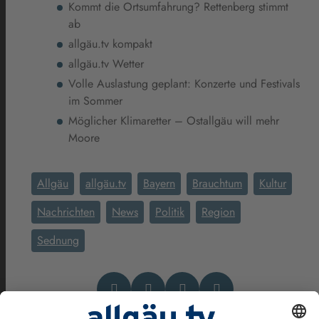
Kommt die Ortsumfahrung? Rettenberg stimmt
ab
allgäu.tv kompakt
allgäu.tv Wetter
Volle Auslastung geplant: Konzerte und Festivals
im Sommer
Möglicher Klimaretter – Ostallgäu will mehr
Moore
Allgäu
allgäu.tv
Bayern
Brauchtum
Kultur
Nachrichten
News
Politik
Region
Sednung