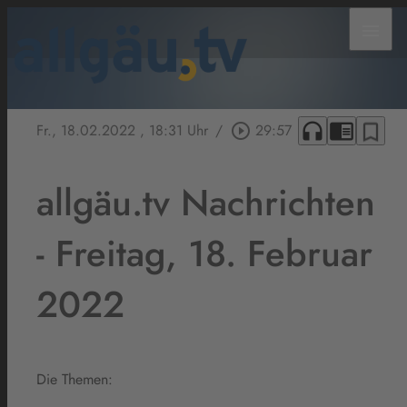
menu
headphones
chrome_reader_mode
bookmark_border
Fr., 18.02.2022
, 18:31 Uhr
/
play_circle_outline
29:57
allgäu.tv Nachrichten
- Freitag, 18. Februar
2022
Die Themen: