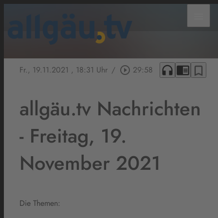
menu
headphones
chrome_reader_mode
bookmark_border
Fr., 19.11.2021
, 18:31 Uhr
/
play_circle_outline
29:58
allgäu.tv Nachrichten
- Freitag, 19.
November 2021
Die Themen: