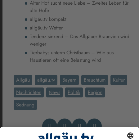
Alter Hof sucht neue Liebe – Zweites Leben für
alte Höfe
allgäu.tv kompakt
allgäu.tv Wetter
Tendenz sinkend – Das Allgäuer Braunvieh wird
weniger
Tierbabys unterm Christbaum – Wie aus
Haustieren oft eine Belastung wird
Allgäu
allgäu.tv
Bayern
Brauchtum
Kultur
Nachrichten
News
Politik
Region
Sednung