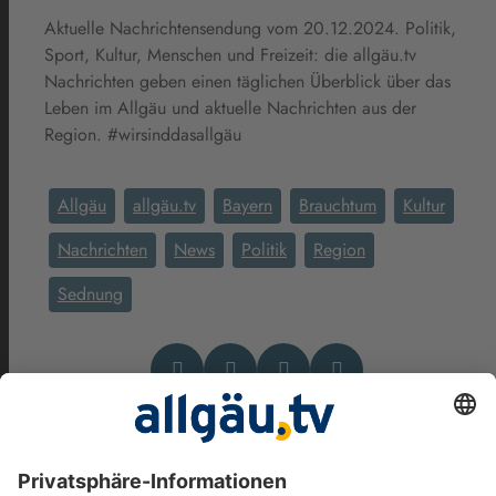
Aktuelle Nachrichtensendung vom 20.12.2024. Politik,
Sport, Kultur, Menschen und Freizeit: die allgäu.tv
Nachrichten geben einen täglichen Überblick über das
Leben im Allgäu und aktuelle Nachrichten aus der
Region. #wirsinddasallgäu
Allgäu
allgäu.tv
Bayern
Brauchtum
Kultur
Nachrichten
News
Politik
Region
Sednung