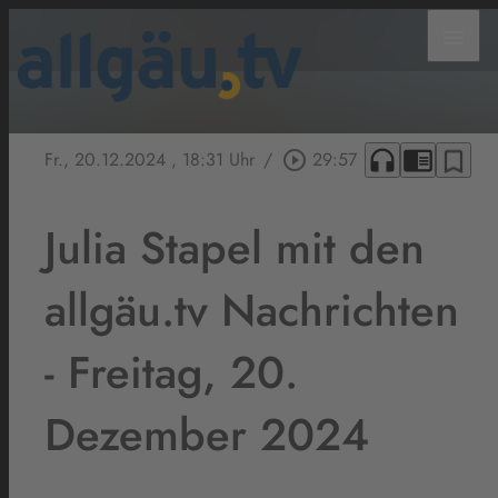
menu
headphones
chrome_reader_mode
bookmark_border
Fr., 20.12.2024
, 18:31 Uhr
/
play_circle_outline
29:57
Julia Stapel mit den
allgäu.tv Nachrichten
- Freitag, 20.
Dezember 2024