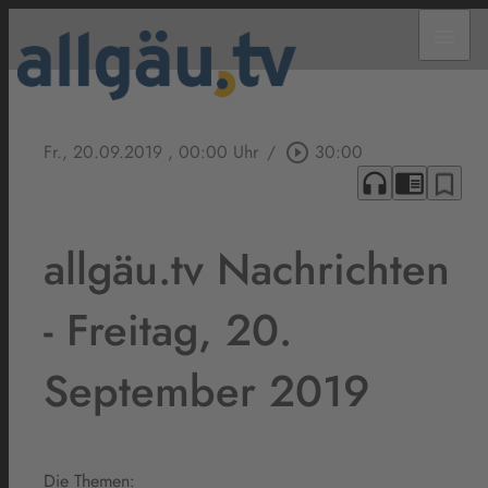
menu
Fr., 20.09.2019
, 00:00 Uhr
/
play_circle_outline
30:00
headphones
chrome_reader_mode
bookmark_border
allgäu.tv Nachrichten
- Freitag, 20.
September 2019
Die Themen: