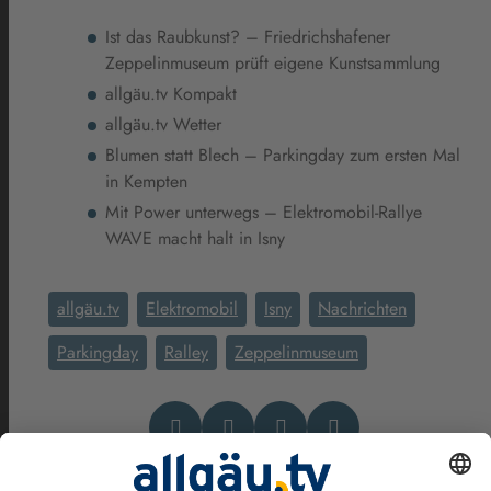
Ist das Raubkunst? – Friedrichshafener
Zeppelinmuseum prüft eigene Kunstsammlung
allgäu.tv Kompakt
allgäu.tv Wetter
Blumen statt Blech – Parkingday zum ersten Mal
in Kempten
Mit Power unterwegs – Elektromobil-Rallye
WAVE macht halt in Isny
allgäu.tv
Elektromobil
Isny
Nachrichten
Parkingday
Ralley
Zeppelinmuseum