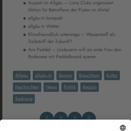
Auszeit im Allgäu – Lions Clubs organisiert
Aktion für Betroffene der Fluten im Ahrtal
allgäu.tv kompakt
allgäu.tv Wetter
Klimafreundlich unterwegs – Wasserstoff als
Treibstoff der Zukunft?
Ans Paddel – Lindauerin will als erste Frau den
Bodensee mit Paddelboard queren
Allgäu
allgäu.tv
Bayern
Brauchtum
Kultur
Nachrichten
News
Politik
Region
Sednung