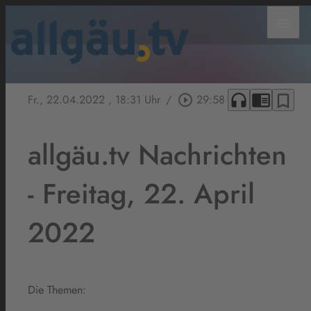
menu
headphones
chrome_reader_mode
bookmark_border
Fr., 22.04.2022
, 18:31 Uhr
/
play_circle_outline
29:58
allgäu.tv Nachrichten
- Freitag, 22. April
2022
Die Themen: