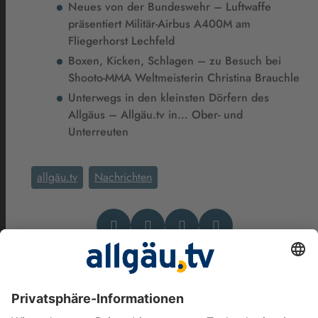
Neues von der Bundeswehr – Luftwaffe
präsentiert Militär-Airbus A400M am
Fliegerhorst Lechfeld
Boxen, Kicken, Schlagen – zu Besuch bei
Shooto-MMA Weltmeisterin Christina Brauchle
Unterwegs in den kleinsten Dörfern des
Allgäus – Allgäu.tv in… Ober- und
Unterreuten
allgäu.tv
Nachrichten
Das könnte Dich auch