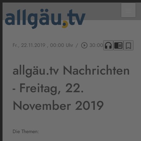
menu
headphones
chrome_reader_mode
bookmark_border
Fr., 22.11.2019
, 00:00 Uhr
/
play_circle_outline
30:00
allgäu.tv Nachrichten
- Freitag, 22.
November 2019
Die Themen: