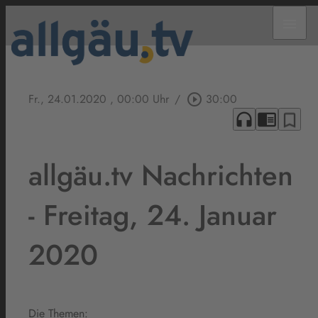
menu
Fr., 24.01.2020
, 00:00 Uhr
/
play_circle_outline
30:00
headphones
chrome_reader_mode
bookmark_border
allgäu.tv Nachrichten
- Freitag, 24. Januar
2020
Die Themen: