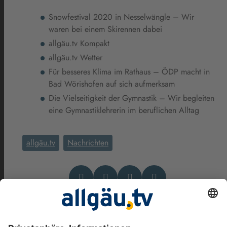
Snowfestival 2020 in Nesselwängle – Wir
waren bei einem Skirennen dabei
allgäu.tv Kompakt
allgäu.tv Wetter
Für besseres Klima im Rathaus – ÖDP macht in
Bad Wörishofen auf sich aufmerksam
Die Vielseitigkeit der Gymnastik – Wir begleiten
eine Gymnastiklehrerin im beruflichen Alltag
allgäu.tv
Nachrichten