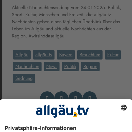
Aktuelle Nachrichtensendung vom 24.01.2025. Politik,
Sport, Kultur, Menschen und Freizeit: die allgäu.tv
Nachrichten geben einen täglichen Überblick über das
Leben im Allgäu und aktuelle Nachrichten aus der
Region. #wirsinddasallgäu
Allgäu
allgäu.tv
Bayern
Brauchtum
Kultur
Nachrichten
News
Politik
Region
Sednung