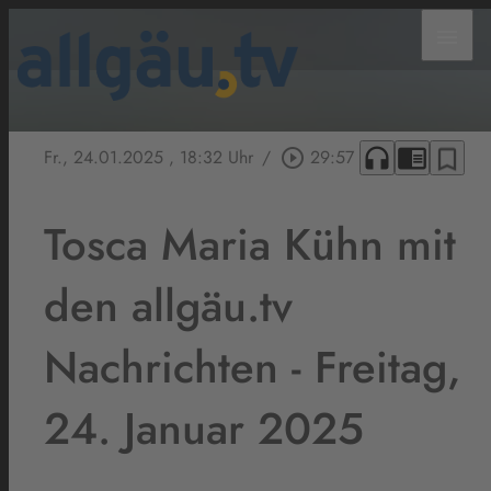
menu
headphones
chrome_reader_mode
bookmark_border
Fr., 24.01.2025
, 18:32 Uhr
/
play_circle_outline
29:57
Tosca Maria Kühn mit
den allgäu.tv
Nachrichten - Freitag,
24. Januar 2025