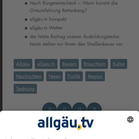
Nach Bürgerentscheid – Wann kommt die
Ortsumfahrung Rettenberg?
allgäu.tv kompakt
allgäu.tv Wetter
der letzte Beitrag unserer Ausbildungsreihe:
heute stellen wir Ihnen den Straßenbauer vor
Allgäu
allgäu.tv
Bayern
Brauchtum
Kultur
Nachrichten
News
Politik
Region
Sednung