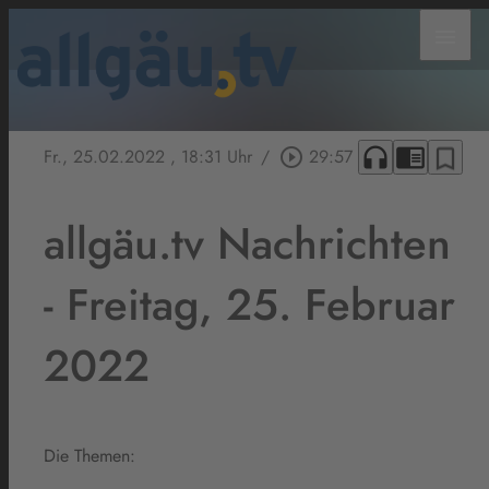
menu
headphones
chrome_reader_mode
bookmark_border
Fr., 25.02.2022
, 18:31 Uhr
/
play_circle_outline
29:57
allgäu.tv Nachrichten
- Freitag, 25. Februar
2022
Die Themen: