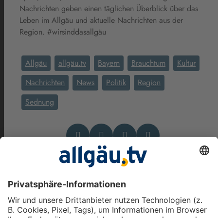
Nachrichten geben einen täglichen Überblick über das
Leben im Allgäu und aktuelle Nachrichten aus der
Region. #wirsinddasallgäu
Allgäu
allgäu.tv
Bayern
Brauchtum
Kultur
Nachrichten
News
Politik
Region
Sednung
Das könnte Dich auch
interessieren