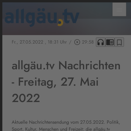
menu
headphones
chrome_reader_mode
bookmark_border
Fr., 27.05.2022
, 18:31 Uhr
/
play_circle_outline
29:58
allgäu.tv Nachrichten
- Freitag, 27. Mai
2022
Aktuelle Nachrichtensendung vom 27.05.2022. Politik,
Sport, Kultur, Menschen und Freizeit: die allgäu.tv