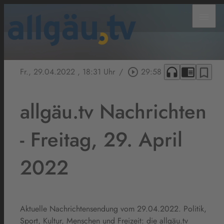
menu
headphones
chrome_reader_mode
bookmark_border
Fr., 29.04.2022
, 18:31 Uhr
/
play_circle_outline
29:58
allgäu.tv Nachrichten
- Freitag, 29. April
2022
Aktuelle Nachrichtensendung vom 29.04.2022. Politik,
Sport, Kultur, Menschen und Freizeit: die allgäu.tv