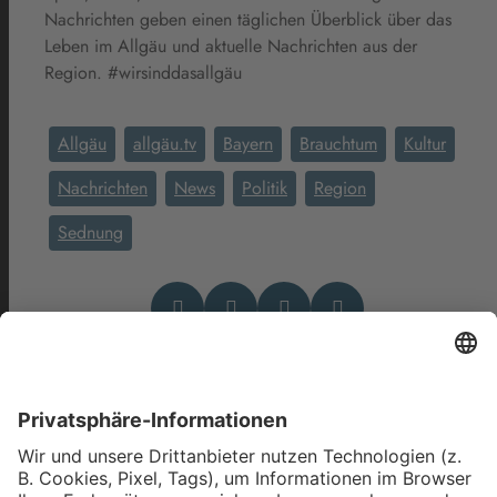
Nachrichten geben einen täglichen Überblick über das
Leben im Allgäu und aktuelle Nachrichten aus der
Region. #wirsinddasallgäu
Allgäu
allgäu.tv
Bayern
Brauchtum
Kultur
Nachrichten
News
Politik
Region
Sednung
Das könnte Dich auch
interessieren