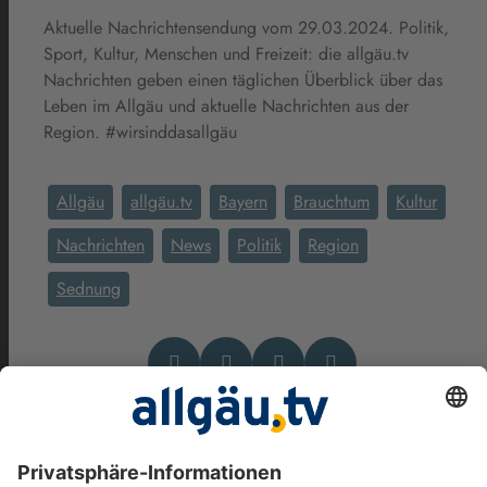
Aktuelle Nachrichtensendung vom 29.03.2024. Politik,
Sport, Kultur, Menschen und Freizeit: die allgäu.tv
Nachrichten geben einen täglichen Überblick über das
Leben im Allgäu und aktuelle Nachrichten aus der
Region. #wirsinddasallgäu
Allgäu
allgäu.tv
Bayern
Brauchtum
Kultur
Nachrichten
News
Politik
Region
Sednung