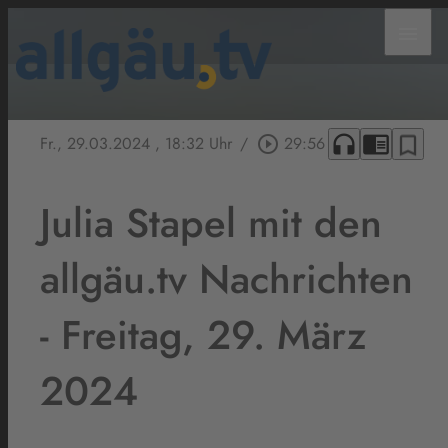
menu
headphones
chrome_reader_mode
bookmark_border
Fr., 29.03.2024
, 18:32 Uhr
/
play_circle_outline
29:56
Julia Stapel mit den
allgäu.tv Nachrichten
- Freitag, 29. März
2024