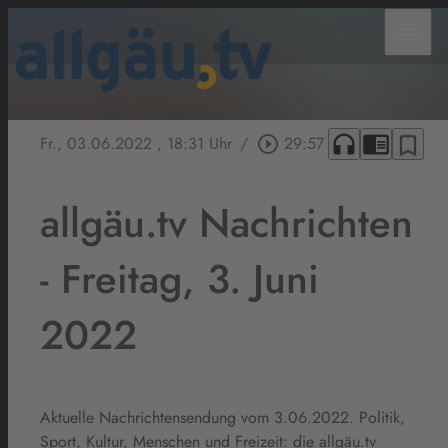
menu
headphones
chrome_reader_mode
bookmark_border
Fr., 03.06.2022
, 18:31 Uhr
/
play_circle_outline
29:57
allgäu.tv Nachrichten
- Freitag, 3. Juni
2022
Aktuelle Nachrichtensendung vom 3.06.2022. Politik,
Sport, Kultur, Menschen und Freizeit: die allgäu.tv