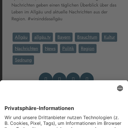
Nachrichten geben einen täglichen Überblick über das
Leben im Allgäu und aktuelle Nachrichten aus der
Region. #wirsinddasallgäu
Allgäu
allgäu.tv
Bayern
Brauchtum
Kultur
Nachrichten
News
Politik
Region
Sednung
Das könnte Dich auch
interessieren