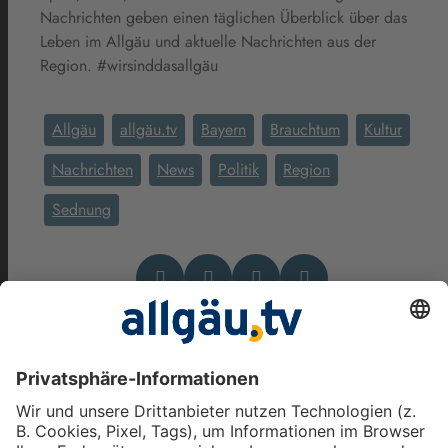
Nachrichten geben einen täglichen Überblick über das
Leben im Allgäu und aktuelle Nachrichten aus der
Region. #wirsinddasallgäu
Allgäu
allgäu.tv
Bayern
Brauchtum
Kultur
Nachrichten
News
Politik
Region
Sednung
Das könnte Dich auch
interessieren