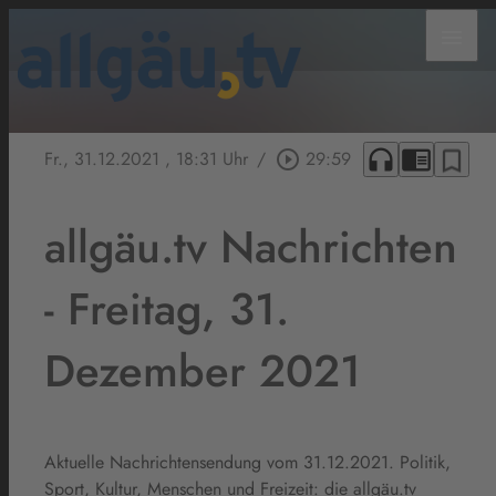
menu
headphones
chrome_reader_mode
bookmark_border
Fr., 31.12.2021
, 18:31 Uhr
/
play_circle_outline
29:59
allgäu.tv Nachrichten
- Freitag, 31.
Dezember 2021
Aktuelle Nachrichtensendung vom 31.12.2021. Politik,
Sport, Kultur, Menschen und Freizeit: die allgäu.tv