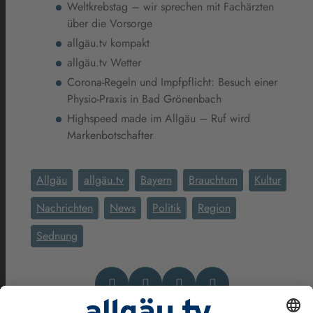
Weltkrebstag – wir sprechen mit Fachärzten
über die Vorsorge
allgäu.tv kompakt
allgäu.tv Wetter
Corona-Regeln und Impfpflicht: Besuch einer
Physio-Praxis in Bad Grönenbach
Highspeed made im Allgäu – Ruf wird
Markenbotschafter
Allgäu
allgäu.tv
Bayern
Brauchtum
Kultur
Nachrichten
News
Politik
Region
Sednung