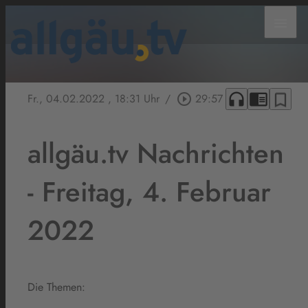
menu
headphones
chrome_reader_mode
bookmark_border
Fr., 04.02.2022
, 18:31 Uhr
/
play_circle_outline
29:57
allgäu.tv Nachrichten
- Freitag, 4. Februar
2022
Die Themen: