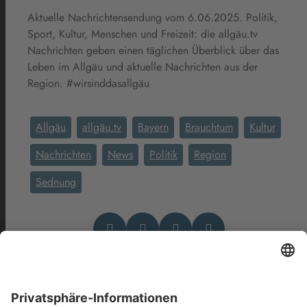
Aktuelle Nachrichtensendung vom 6.06.2025. Politik,
Sport, Kultur, Menschen und Freizeit: die allgäu.tv
Nachrichten geben einen täglichen Überblick über das
Leben im Allgäu und aktuelle Nachrichten aus der
Region. #wirsinddasallgäu
Allgäu
allgäu.tv
Bayern
Brauchtum
Kultur
Nachrichten
News
Politik
Region
Sednung