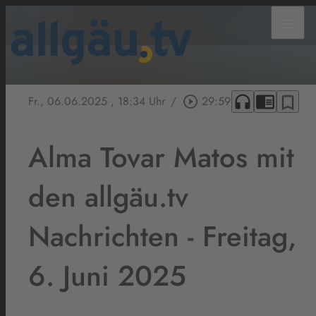
menu
headphones
chrome_reader_mode
bookmark_border
Fr., 06.06.2025
, 18:34 Uhr
/
play_circle_outline
29:59
Alma Tovar Matos mit
den allgäu.tv
Nachrichten - Freitag,
6. Juni 2025