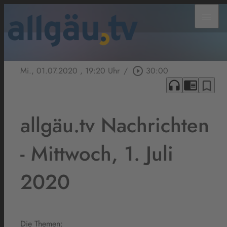
menu
Mi., 01.07.2020
, 19:20 Uhr
/
play_circle_outline
30:00
headphones
chrome_reader_mode
bookmark_border
allgäu.tv Nachrichten
- Mittwoch, 1. Juli
2020
Die Themen: