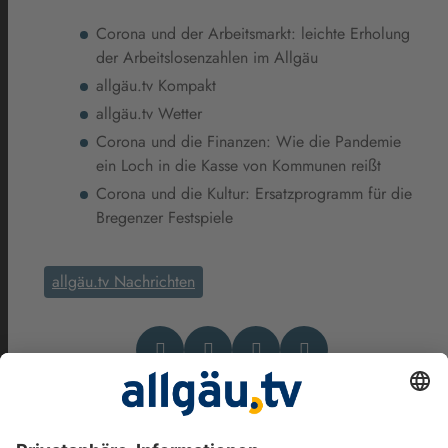
Corona und der Arbeitsmarkt: leichte Erholung
der Arbeitslosenzahlen im Allgäu
allgäu.tv Kompakt
allgäu.tv Wetter
Corona und die Finanzen: Wie die Pandemie
ein Loch in die Kasse von Kommunen reißt
Corona und die Kultur: Ersatzprogramm für die
Bregenzer Festspiele
allgäu.tv Nachrichten