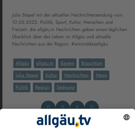
Julia Stapel mit der aktuellen Nachrichtensendung vom
10.05.2023. Politik, Sport, Kultur, Menschen und
Freizeit: die allgäu.tv Nachrichten geben einen täglichen
Überblick über das Leben im Allgäu und aktuelle
Nachrichten aus der Region. #wirsinddasallgäu
Allgäu
allgäu.tv
Bayern
Brauchtum
Julia Stapel
Kultur
Nachrichten
News
Politik
Region
Sednung