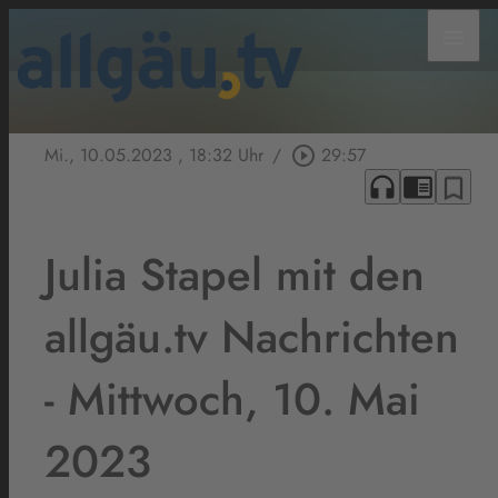
menu
Mi., 10.05.2023
, 18:32 Uhr
/
play_circle_outline
29:57
headphones
chrome_reader_mode
bookmark_border
Julia Stapel mit den
allgäu.tv Nachrichten
- Mittwoch, 10. Mai
2023