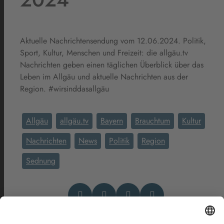
Aktuelle Nachrichtensendung vom 12.06.2024. Politik,
Sport, Kultur, Menschen und Freizeit: die allgäu.tv
Nachrichten geben einen täglichen Überblick über das
Leben im Allgäu und aktuelle Nachrichten aus der
Region. #wirsinddasallgäu
Allgäu
allgäu.tv
Bayern
Brauchtum
Kultur
Nachrichten
News
Politik
Region
Sednung