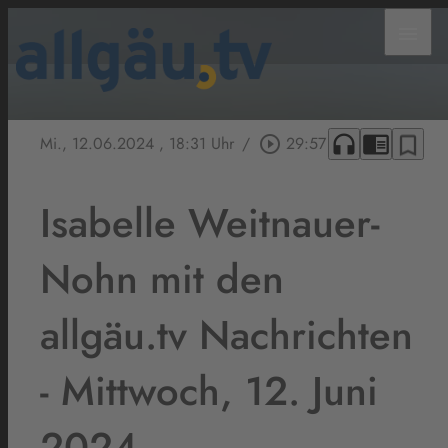
menu
headphones
chrome_reader_mode
bookmark_border
Mi., 12.06.2024
, 18:31 Uhr
/
play_circle_outline
29:57
Isabelle Weitnauer-
Nohn mit den
allgäu.tv Nachrichten
- Mittwoch, 12. Juni
2024