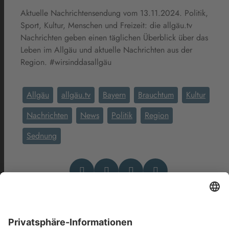
Aktuelle Nachrichtensendung vom 13.11.2024. Politik,
Sport, Kultur, Menschen und Freizeit: die allgäu.tv
Nachrichten geben einen täglichen Überblick über das
Leben im Allgäu und aktuelle Nachrichten aus der
Region. #wirsinddasallgäu
Allgäu
allgäu.tv
Bayern
Brauchtum
Kultur
Nachrichten
News
Politik
Region
Sednung