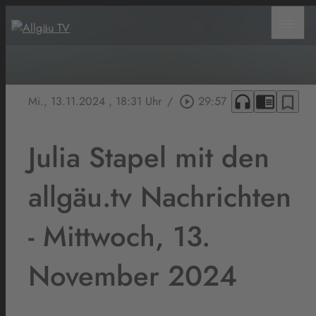
menu
headphones
chrome_reader_mode
bookmark_border
Mi., 13.11.2024
, 18:31 Uhr
/
play_circle_outline
29:57
Julia Stapel mit den
allgäu.tv Nachrichten
- Mittwoch, 13.
November 2024