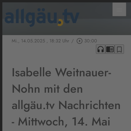
menu
Mi., 14.05.2025
, 18:32 Uhr
/
play_circle_outline
30:00
headphones
chrome_reader_mode
bookmark_border
Isabelle Weitnauer-
Nohn mit den
allgäu.tv Nachrichten
- Mittwoch, 14. Mai