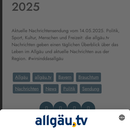
2025
Aktuelle Nachrichtensendung vom 14.05.2025. Politik,
Sport, Kultur, Menschen und Freizeit: die allgäu.tv
Nachrichten geben einen täglichen Überblick über das
Leben im Allgäu und aktuelle Nachrichten aus der
Region. #wirsinddasallgäu
Allgäu
allgäu.tv
Bayern
Brauchtum
Nachrichten
News
Politik
Sendung