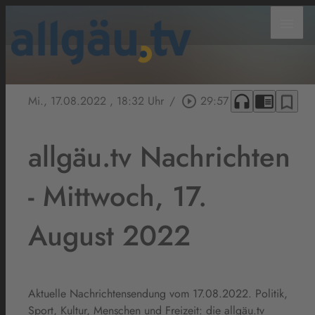
menu
headphones
chrome_reader_mode
bookmark_border
Mi., 17.08.2022
, 18:32 Uhr
/
play_circle_outline
29:57
allgäu.tv Nachrichten
- Mittwoch, 17.
August 2022
Aktuelle Nachrichtensendung vom 17.08.2022. Politik,
Sport, Kultur, Menschen und Freizeit: die allgäu.tv