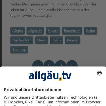
Nachrichten geben einen täglichen Überblick über das
Leben im Allgäu und aktuelle Nachrichten aus der
Region. #wirsinddasallgäu
Allgäu
allgäu.tv
Bayern
Brauchtum
Kultur
Nachrichten
News
Politik
Region
Sednung
Das könnte Dich auch
interessieren