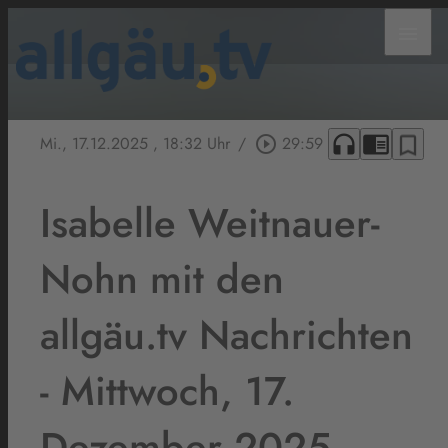
menu
headphones
chrome_reader_mode
bookmark_border
Mi., 17.12.2025
, 18:32 Uhr
/
play_circle_outline
29:59
Isabelle Weitnauer-
Nohn mit den
allgäu.tv Nachrichten
- Mittwoch, 17.
Dezember 2025