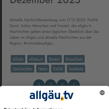
Aktuelle Nachrichtensendung vom 17.12.2025. Politik,
Sport, Kultur, Menschen und Freizeit: die allgäu.tv
Nachrichten geben einen täglichen Überblick über das
Leben im Allgäu und aktuelle Nachrichten aus der
Region. #wirsinddasallgäu
Allgäu
allgäu.tv
Bayern
Brauchtum
Nachrichten
News
Politik
Sendung