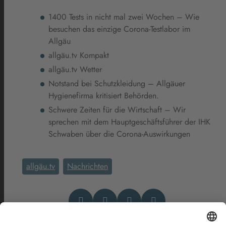
1400 Tests in nicht mal zwei Wochen – Wie
besuchen das einzige Corona-Testlabor im
Allgäu
allgäu.tv Kompakt
allgäu.tv Wetter
Notstand bei Schutzkleidung – Allgäuer
Hygienefirma kritisiert Behörden.
Schwere Zeiten für die Wirtschaft – Wir
sprechen mit dem Hauptgeschäftsführer der IHK
Schwaben über die Corona-Auswirkungen
allgäu.tv
Nachrichten