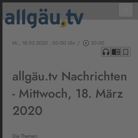
menu
Mi., 18.03.2020
, 00:00 Uhr
/
play_circle_outline
30:00
headphones
chrome_reader_mode
bookmark_border
allgäu.tv Nachrichten
- Mittwoch, 18. März
2020
Die Themen: