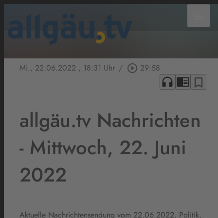
menu
Mi., 22.06.2022
, 18:31 Uhr
/
play_circle_outline
29:58
headphones
chrome_reader_mode
bookmark_border
allgäu.tv Nachrichten
- Mittwoch, 22. Juni
2022
Aktuelle Nachrichtensendung vom 22.06.2022. Politik,