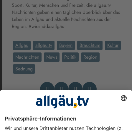
Sport, Kultur, Menschen und Freizeit: die allgäu.tv
Nachrichten geben einen täglichen Überblick über das
Leben im Allgäu und aktuelle Nachrichten aus der
Region. #wirsinddasallgäu
Allgäu
allgäu.tv
Bayern
Brauchtum
Kultur
Nachrichten
News
Politik
Region
Sednung
Das könnte Dich auch