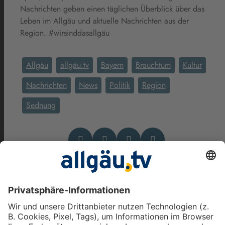
Nachrichten geben einen täglichen Überblick über das
Leben im Allgäu und aktuelle Nachrichten aus der
Region. #wirsinddasallgäu
Allgäu
allgäu.tv
Bayern
Brauchtum
Kultur
Nachrichten
News
Politik
Region
Sednung
Das könnte Dich auch
interessieren