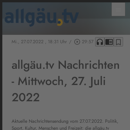
menu
headphones
chrome_reader_mode
bookmark_border
Mi., 27.07.2022
, 18:31 Uhr
/
play_circle_outline
29:57
allgäu.tv Nachrichten
- Mittwoch, 27. Juli
2022
Aktuelle Nachrichtensendung vom 27.07.2022. Politik,
Sport, Kultur, Menschen und Freizeit: die allgäu.tv