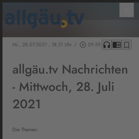
menu
headphones
chrome_reader_mode
bookmark_border
Mi., 28.07.2021
, 18:31 Uhr
/
play_circle_outline
29:59
allgäu.tv Nachrichten
- Mittwoch, 28. Juli
2021
Die Themen: