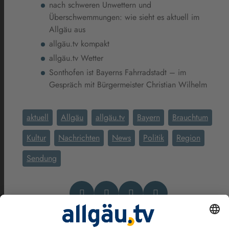
nach schweren Unwettern und
Überschwemmungen: wie sieht es aktuell im
Allgäu aus
allgäu.tv kompakt
allgäu.tv Wetter
Sonthofen ist Bayerns Fahrradstadt – im
Gespräch mit Bürgermeister Christian Wilhelm
aktuell
Allgäu
allgäu.tv
Bayern
Brauchtum
Kultur
Nachrichten
News
Politik
Region
Sendung