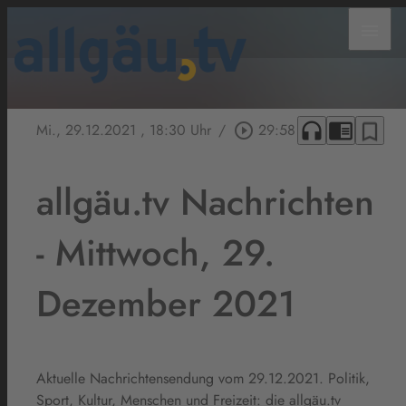
menu
headphones
chrome_reader_mode
bookmark_border
Mi., 29.12.2021
, 18:30 Uhr
/
play_circle_outline
29:58
allgäu.tv Nachrichten
- Mittwoch, 29.
Dezember 2021
Aktuelle Nachrichtensendung vom 29.12.2021. Politik,
Sport, Kultur, Menschen und Freizeit: die allgäu.tv