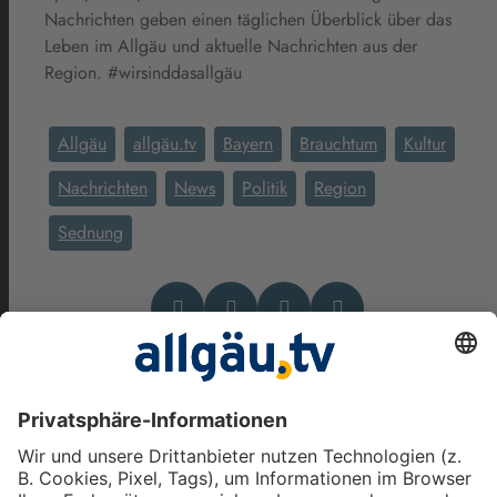
Nachrichten geben einen täglichen Überblick über das
Leben im Allgäu und aktuelle Nachrichten aus der
Region. #wirsinddasallgäu
Allgäu
allgäu.tv
Bayern
Brauchtum
Kultur
Nachrichten
News
Politik
Region
Sednung
Das könnte Dich auch
interessieren