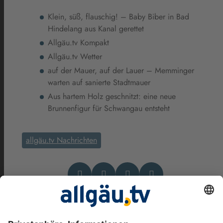
Klein, süß, flauschig! – Baby Biber in Bad
Hindelang aus Kanal gerettet
Allgäu.tv Kompakt
Allgäu.tv Wetter
auf der Mauer, auf der Lauer – Memminger
warten auf sanierte Stadtmauer
Aus hartem Holz geschnitzt: eine neue
Brunnenfigur für Schwangau entsteht
allgäu.tv Nachrichten