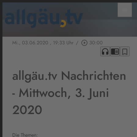
menu
Mi., 03.06.2020
, 19:33 Uhr
/
play_circle_outline
30:00
headphones
chrome_reader_mode
bookmark_border
allgäu.tv Nachrichten
- Mittwoch, 3. Juni
2020
Die Themen: