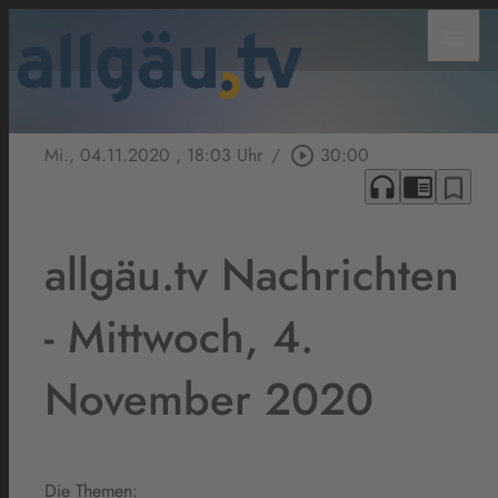
menu
Mi., 04.11.2020
, 18:03 Uhr
/
play_circle_outline
30:00
headphones
chrome_reader_mode
bookmark_border
allgäu.tv Nachrichten
- Mittwoch, 4.
November 2020
Die Themen: