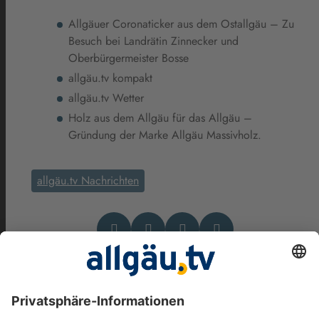
Allgäuer Coronaticker aus dem Ostallgäu – Zu
Besuch bei Landrätin Zinnecker und
Oberbürgermeister Bosse
allgäu.tv kompakt
allgäu.tv Wetter
Holz aus dem Allgäu für das Allgäu –
Gründung der Marke Allgäu Massivholz.
allgäu.tv Nachrichten
Das könnte Dich auch