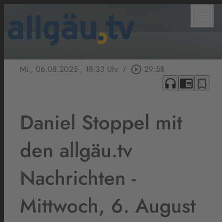
menu
Mi., 06.08.2025
, 18:33 Uhr
/
play_circle_outline
29:58
headphones
chrome_reader_mode
bookmark_border
Daniel Stoppel mit
den allgäu.tv
Nachrichten -
Mittwoch, 6. August