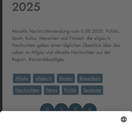
2025
Aktuelle Nachrichtensendung vom 6.08.2025. Politik,
Sport, Kultur, Menschen und Freizeit: die allgäu.tv
Nachrichten geben einen täglichen Überblick über das
Leben im Allgäu und aktuelle Nachrichten aus der
Region. #wirsinddasallgäu
Allgäu
allgäu.tv
Bayern
Brauchtum
Nachrichten
News
Politik
Sendung