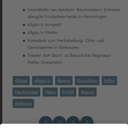
Innenstädte neu beleben: Bauministerin Schreyer
übergibt Förderbescheide in Memmingen
allgäu.tv kompakt
allgäu.tv Wetter
Erntedank zum Herbstanfang: Obst- und
Gemüseernte in Illerbeuren
Theater statt Tatort: zu Besuch bei Regisseur
Stefan Grassmann
Allgäu
allgäu.tv
Bayern
Brauchtum
Kultur
Nachrichten
News
Politik
Region
Sednung