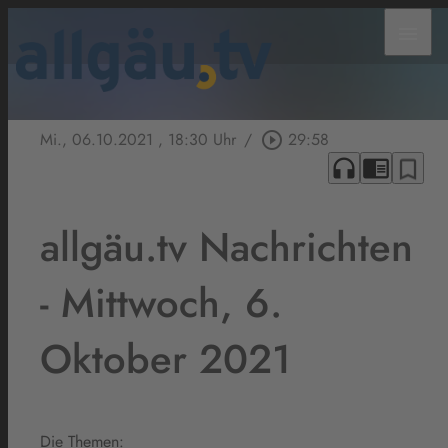
menu
Mi., 06.10.2021
, 18:30 Uhr
/
play_circle_outline
29:58
headphones
chrome_reader_mode
bookmark_border
allgäu.tv Nachrichten
- Mittwoch, 6.
Oktober 2021
Die Themen: