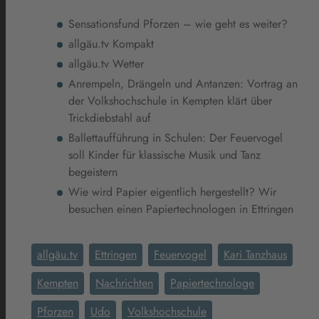
Sensationsfund Pforzen – wie geht es weiter?
allgäu.tv Kompakt
allgäu.tv Wetter
Anrempeln, Drängeln und Antanzen: Vortrag an
der Volkshochschule in Kempten klärt über
Trickdiebstahl auf
Ballettaufführung in Schulen: Der Feuervogel
soll Kinder für klassische Musik und Tanz
begeistern
Wie wird Papier eigentlich hergestellt? Wir
besuchen einen Papiertechnologen in Ettringen
allgäu.tv
Ettringen
Feuervogel
Kari Tanzhaus
Kempten
Nachrichten
Papiertechnologe
Pforzen
Udo
Volkshochschule