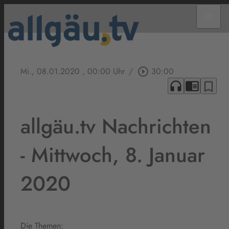
menu
Mi., 08.01.2020
, 00:00 Uhr
/
play_circle_outline
30:00
headphones
chrome_reader_mode
bookmark_border
allgäu.tv Nachrichten
- Mittwoch, 8. Januar
2020
Die Themen: