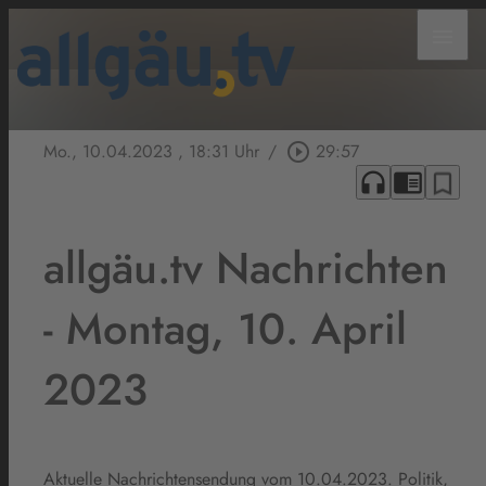
menu
Mo., 10.04.2023
, 18:31 Uhr
/
play_circle_outline
29:57
headphones
chrome_reader_mode
bookmark_border
allgäu.tv Nachrichten
- Montag, 10. April
2023
Aktuelle Nachrichtensendung vom 10.04.2023. Politik,