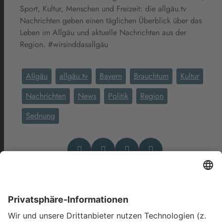
Sport, Kultur, Menschen und Freizeit: die allgäu.tv
Nachrichten geben einen täglichen Überblick über das
Leben im Allgäu und aktuelle Nachrichten aus der
Region. #wirsinddasallgäu
Allgäu
allgäu.tv
Bayern
Brauchtum
Kultur
Nachrichten
News
Politik
Region
Sednung
Das könnte Dich auch