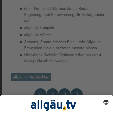
Mehr Normalität für touristische Reisen –
Regierung hebt Reisewarnung für Risikogebiete
auf
allgäu.tv kompakt
allgäu.tv Wetter
Sommer, Sonne, frisches Bier – wie Allgäuer
Brauereien für die nächsten Monate planen
Historische Technik: Oldtimertreffen bei der 4.
Königs Klassik Schwangau
allgäu.tv Nachrichten