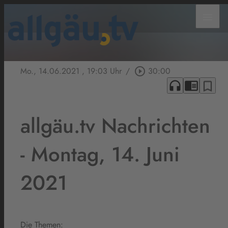
menu
Mo., 14.06.2021
, 19:03 Uhr
/
play_circle_outline
30:00
headphones
chrome_reader_mode
bookmark_border
allgäu.tv Nachrichten
- Montag, 14. Juni
2021
Die Themen: