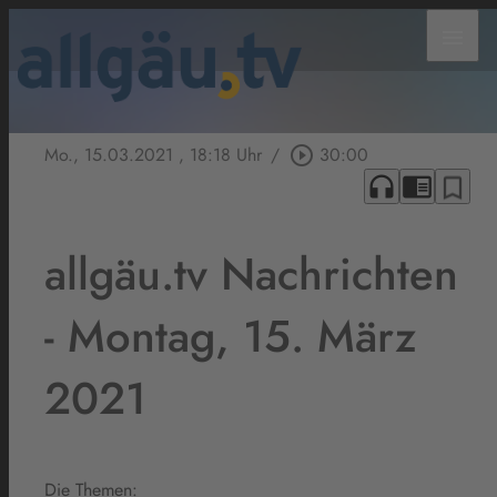
menu
Mo., 15.03.2021
, 18:18 Uhr
/
play_circle_outline
30:00
headphones
chrome_reader_mode
bookmark_border
allgäu.tv Nachrichten
- Montag, 15. März
2021
Die Themen: