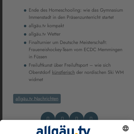
Ende des Homeschooling: wie das Gymnasium
Immenstadt in den Präsenzunterricht startet
allgäu.tv kompakt
allgäu.tv Wetter
Finalturnier um Deutsche Meisterschaft:
Fraueneishockey-Team vom ECDC Memmingen
in Füssen
Freiluftkunst über Freiluftsport – wie sich
Oberstdorf
künstlerisch
der nordischen Ski WM
widmet
allgäu.tv Nachrichten