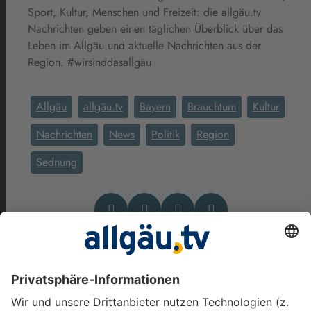
Sport, Kultur, Menschen und Freizeit: die allgäu.tv
Nachrichten geben einen täglichen Überblick über das
Leben im Allgäu und aktuelle Nachrichten aus der
Region. #wirsinddasallgäu
Allgäu
allgäu.tv
Bayern
Brauchtum
Kultur
Nachrichten
News
Politik
Region
Sednung
Das könnte Dich auch