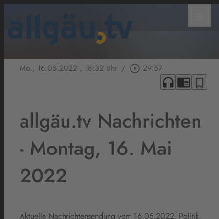
menu
Mo., 16.05.2022
, 18:32 Uhr
/
play_circle_outline
29:57
headphones
chrome_reader_mode
bookmark_border
allgäu.tv Nachrichten
- Montag, 16. Mai
2022
Aktuelle Nachrichtensendung vom 16.05.2022. Politik,