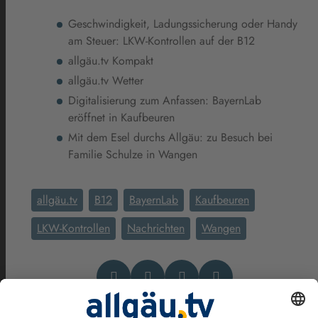
Geschwindigkeit, Ladungssicherung oder Handy
am Steuer: LKW-Kontrollen auf der B12
allgäu.tv Kompakt
allgäu.tv Wetter
Digitalisierung zum Anfassen: BayernLab
eröffnet in Kaufbeuren
Mit dem Esel durchs Allgäu: zu Besuch bei
Familie Schulze in Wangen
allgäu.tv
B12
BayernLab
Kaufbeuren
LKW-Kontrollen
Nachrichten
Wangen