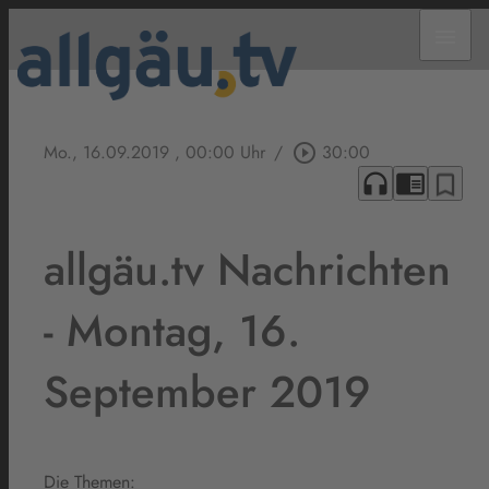
menu
Mo., 16.09.2019
, 00:00 Uhr
/
play_circle_outline
30:00
headphones
chrome_reader_mode
bookmark_border
allgäu.tv Nachrichten
- Montag, 16.
September 2019
Die Themen: