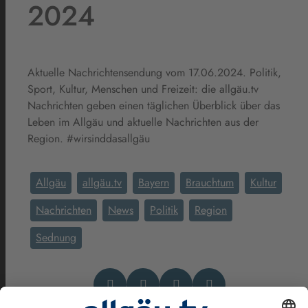
2024
Aktuelle Nachrichtensendung vom 17.06.2024. Politik,
Sport, Kultur, Menschen und Freizeit: die allgäu.tv
Nachrichten geben einen täglichen Überblick über das
Leben im Allgäu und aktuelle Nachrichten aus der
Region. #wirsinddasallgäu
Allgäu
allgäu.tv
Bayern
Brauchtum
Kultur
Nachrichten
News
Politik
Region
Sednung