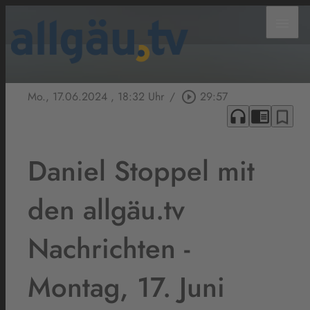
menu
Mo., 17.06.2024
, 18:32 Uhr
/
play_circle_outline
29:57
headphones
chrome_reader_mode
bookmark_border
Daniel Stoppel mit
den allgäu.tv
Nachrichten -
Montag, 17. Juni